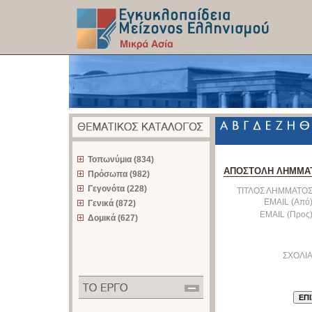
z
Τοπωνύμια (834)
ΑΠΟΣΤΟΛΗ ΛΗΜΜΑ
Πρόσωπα (982)
Γεγονότα (228)
ΤΙΤΛΟΣ ΛΗΜΜΑΤΟΣ
EMAIL (Από)
Γενικά (872)
EMAIL (Προς)
Δομικά (627)
ΣΧΟΛΙΑ