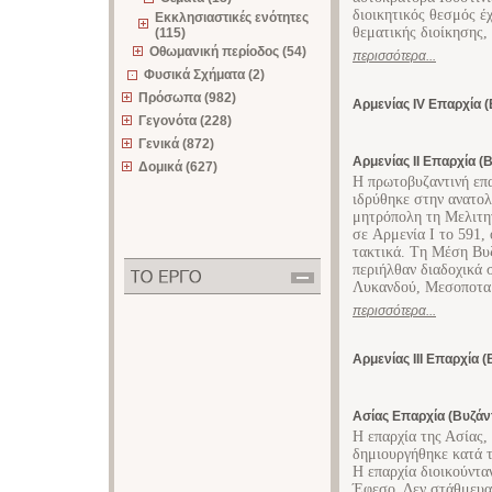
διοικητικός θεσμός έ
Εκκλησιαστικές ενότητες
θεματικής διοίκησης, 
(115)
Οθωμανική περίοδος (54)
περισσότερα...
Φυσικά Σχήματα (2)
Πρόσωπα (982)
Αρμενίας ΙV Επαρχία (
Γεγονότα (228)
Γενικά (872)
Αρμενίας ΙΙ Επαρχία (Β
Δομικά (627)
H πρωτοβυζαντινή επα
ιδρύθηκε στην ανατολ
μητρόπολη τη Mελιτην
σε Aρμενία Ι το 591,
τακτικά. Tη Μέση Βυ
περιήλθαν διαδοχικά 
Λυκανδού, Mεσοποταμ
περισσότερα...
Αρμενίας ΙΙΙ Επαρχία (
Ασίας Επαρχία (Βυζάντ
Η επαρχία της Ασίας,
δημιουργήθηκε κατά τ
Η επαρχία διοικούντα
Έφεσο. Δεν στάθμευα