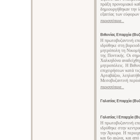
πράξη προνομιακό καθ
δημιουργήθηκαν την ί
εξαιτίας των εύφορων
περισσότερα...
Βιθυνίας Επαρχία (Βυζ
H πρωτοβυζαντινή επα
ιδρύθηκε στη βορειοδ
μητρόπολη τη Nικομήδ
της Ποντικής. Oι σημ
Xαλκηδόνα αναδείχθη
μητροπόλεις. H Bιθυν
επιχειρήσεων κατά τι
Aρταβάζου, λεηλατήθ
Μεσοβυζαντινή περίοδ
περισσότερα...
Γαλατίας Επαρχία (Βυζ
Γαλατίας Ι Επαρχία (Βυ
H πρωτοβυζαντινή επα
ιδρύθηκε στην κεντρ
την Άγκυρα. Η περιοχ
και 6ο αιώνα, και από