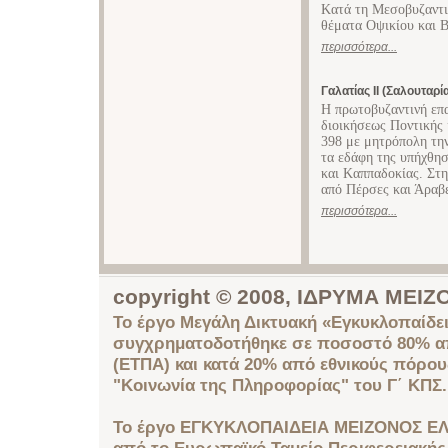
Kατά τη Μεσοβυζαντιν
θέματα Oψικίου και 
περισσότερα...
Γαλατίας ΙΙ (Σαλουταρί
H πρωτοβυζαντινή επα
διοικήσεως Ποντικής 
398 με μητρόπολη την
τα εδάφη της υπήχθη
και Kαππαδοκίας. Στη
από Πέρσες και Άραβ
περισσότερα...
copyright © 2008, ΙΔΡΥΜΑ ΜΕ
Το έργο Μεγάλη Δικτυακή «Εγκυκλοπαίδει
συγχρηματοδοτήθηκε σε ποσοστό 80% απ
(ΕΤΠΑ) και κατά 20% από εθνικούς πόρο
"Κοινωνία της Πληροφορίας" του Γ΄ ΚΠΣ.
Το έργο ΕΓΚΥΚΛΟΠΑΙΔΕΙΑ ΜΕΙΖΟΝΟΣ ΕΛ