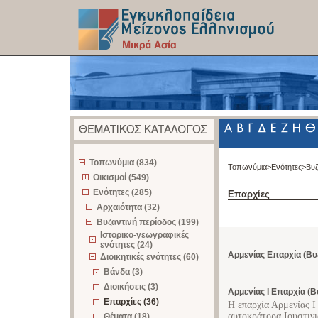
z
Τοπωνύμια (834)
Τοπωνύμια>
Ενότητες>
Βυζ
Οικισμοί (549)
Ενότητες (285)
Επαρχίες
Αρχαιότητα (32)
Βυζαντινή περίοδος (199)
Ιστορικο-γεωγραφικές
ενότητες (24)
Αρμενίας Επαρχία (Βυ
Διοικητικές ενότητες (60)
Βάνδα (3)
Διοικήσεις (3)
Αρμενίας Ι Επαρχία (Β
Επαρχίες (36)
Η επαρχία Αρμενίας I
αυτοκράτορα Ιουστινι
Θέματα (18)