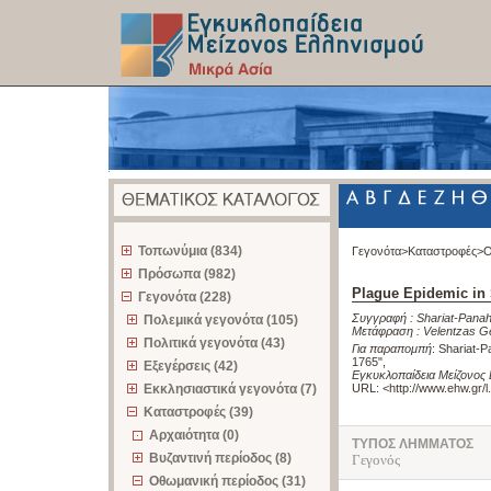
z
Τοπωνύμια (834)
Γεγονότα>
Καταστροφές>
Ο
Πρόσωπα (982)
Plague Epidemic in
Γεγονότα (228)
Συγγραφή :
Shariat-Pana
Πολεμικά γεγονότα (105)
Μετάφραση :
Velentzas G
Πολιτικά γεγονότα (43)
Για παραπομπή
:
Shariat-P
1765"
,
Εξεγέρσεις (42)
Εγκυκλοπαίδεια Μείζονος 
Εκκλησιαστικά γεγονότα (7)
URL: <
http://www.ehw.gr/
Καταστροφές (39)
Αρχαιότητα (0)
ΤΥΠΟΣ ΛΗΜΜΑΤΟΣ
Βυζαντινή περίοδος (8)
Γεγονός
Οθωμανική περίοδος (31)