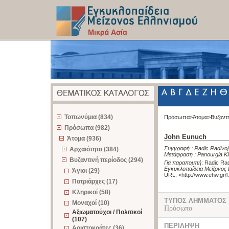
z
Τοπωνύμια (834)
Πρόσωπα>
Άτομα>
Βυζαντ
Πρόσωπα (982)
John Eunuch
Άτομα (936)
Συγγραφή :
Radic Radivoj
Αρχαιότητα (384)
Μετάφραση :
Panourgia Kl
Βυζαντινή περίοδος (294)
Για παραπομπή
:
Radic Rad
Εγκυκλοπαίδεια Μείζονος 
Άγιοι (29)
URL: <
http://www.ehw.gr/
Πατριάρχες (17)
Κληρικοί (58)
ΤΥΠΟΣ ΛΗΜΜΑΤΟΣ
Μοναχοί (10)
Πρόσωπο
Αξιωματούχοι / Πολιτικοί
(107)
ΠΕΡΙΛΗΨΗ
Αριστοκράτες (36)