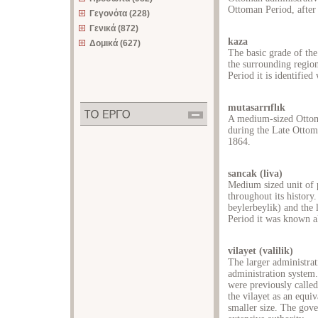
Ottoman Period, after 
Γεγονότα (228)
Γενικά (872)
kaza
Δομικά (627)
The basic grade of the
the surrounding region
Period it is identifie
mutasarrıflık
A medium-sized Ottoma
during the Late Ottoma
1864.
sancak (liva)
Medium sized unit of p
throughout its history
beylerbeylik) and the 
Period it was known al
vilayet (valilik)
The larger administrat
administration system
were previously calle
the vilayet as an equi
smaller size. The gove