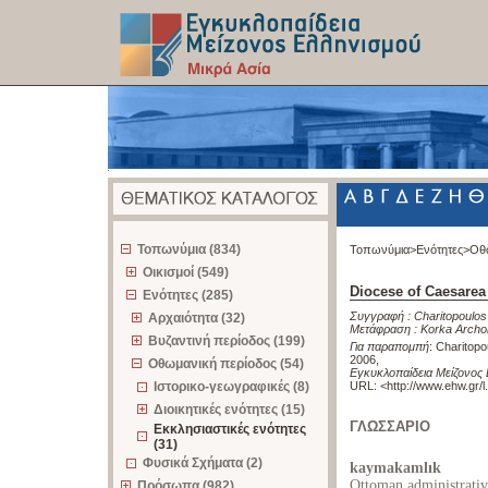
z
Τοπωνύμια (834)
Τοπωνύμια>
Ενότητες>
Οθ
Οικισμοί (549)
Diocese of Caesarea 
Ενότητες (285)
Συγγραφή :
Charitopoulo
Αρχαιότητα (32)
Μετάφραση :
Korka Archon
Βυζαντινή περίοδος (199)
Για παραπομπή
:
Charitopo
2006
,
Οθωμανική περίοδος (54)
Εγκυκλοπαίδεια Μείζονος 
Ιστορικο-γεωγραφικές (8)
URL: <
http://www.ehw.gr/
Διοικητικές ενότητες (15)
ΓΛΩΣΣΑΡΙΟ
Εκκλησιαστικές ενότητες
(31)
Φυσικά Σχήματα (2)
kaymakamlık
Ottoman administrative
Πρόσωπα (982)