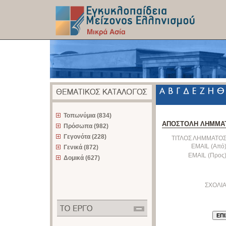
z
Τοπωνύμια (834)
ΑΠΟΣΤΟΛΗ ΛΗΜΜΑ
Πρόσωπα (982)
Γεγονότα (228)
ΤΙΤΛΟΣ ΛΗΜΜΑΤΟΣ
EMAIL (Από)
Γενικά (872)
EMAIL (Προς)
Δομικά (627)
ΣΧΟΛΙΑ