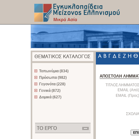
z
Τοπωνύμια (834)
ΑΠΟΣΤΟΛΗ ΛΗΜΜΑ
Πρόσωπα (982)
Γεγονότα (228)
ΤΙΤΛΟΣ ΛΗΜΜΑΤΟΣ
EMAIL (Από)
Γενικά (872)
EMAIL (Προς)
Δομικά (627)
ΣΧΟΛΙΑ