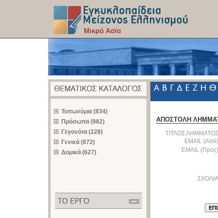
z
Τοπωνύμια (834)
ΑΠΟΣΤΟΛΗ ΛΗΜΜΑ
Πρόσωπα (982)
Γεγονότα (228)
ΤΙΤΛΟΣ ΛΗΜΜΑΤΟΣ
EMAIL (Από)
Γενικά (872)
EMAIL (Προς)
Δομικά (627)
ΣΧΟΛΙΑ