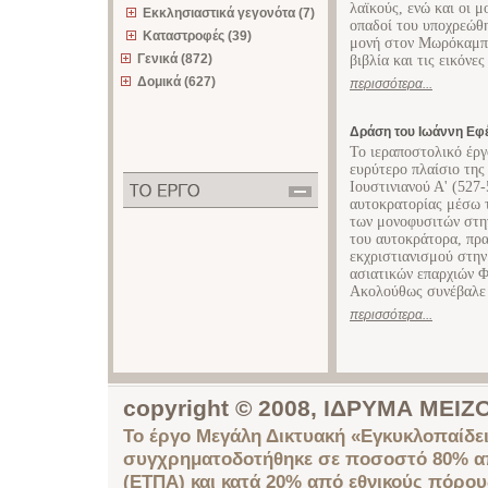
λαϊκούς, ενώ και οι μ
Εκκλησιαστικά γεγονότα (7)
οπαδοί του υποχρεώθ
Καταστροφές (39)
μονή στον Μωρόκαμπο
Γενικά (872)
βιβλία και τις εικόνες
Δομικά (627)
περισσότερα...
Δράση του Ιωάννη Εφέ
Το ιεραποστολικό έρ
ευρύτερο πλαίσιο της
Ιουστινιανού Α' (527-
αυτοκρατορίας μέσω τ
των μονοφυσιτών στη
του αυτοκράτορα, πρ
εκχριστιανισμού στην
ασιατικών επαρχιών Φ
Ακολούθως συνέβαλε 
περισσότερα...
copyright © 2008, ΙΔΡΥΜΑ ΜΕ
Το έργο Μεγάλη Δικτυακή «Εγκυκλοπαίδει
συγχρηματοδοτήθηκε σε ποσοστό 80% απ
(ΕΤΠΑ) και κατά 20% από εθνικούς πόρο