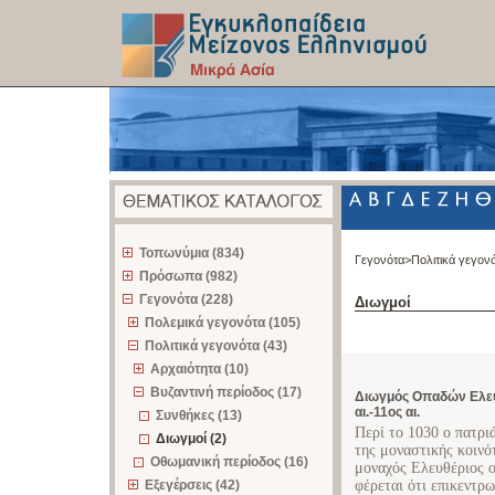
z
Τοπωνύμια (834)
Γεγονότα>
Πολιτικά γεγον
Πρόσωπα (982)
Γεγονότα (228)
Διωγμοί
Πολεμικά γεγονότα (105)
Πολιτικά γεγονότα (43)
Αρχαιότητα (10)
Βυζαντινή περίοδος (17)
Διωγμός Οπαδών Ελευ
αι.-11ος αι.
Συνθήκες (13)
Περί το 1030 ο πατρι
Διωγμοί (2)
της μοναστικής κοινό
Οθωμανική περίοδος (16)
μοναχός Ελευθέριος 
Εξεγέρσεις (42)
φέρεται ότι επικεντρ