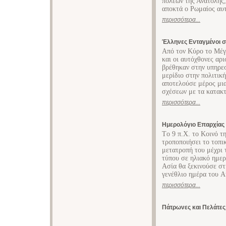
πόλεων της Ανατολής
αποκτά ο Ρωμαίος αυ
περισσότερα...
Έλληνες Ενταγμένοι σ
Από τον Κύρο το Μέγα
και οι αυτόχθονες αρι
βρέθηκαν στην υπηρεσ
μερίδιο στην πολιτικ
αποτελούσε μέρος μι
σχέσεων με τα κατακτ
περισσότερα...
Ημερολόγιο Επαρχίας
Tο 9 π.X. το Κοινό τ
τροποποιήσει το τοπι
μετατροπή του μέχρι 
τύπου σε ηλιακό ημερ
Aσία θα ξεκινούσε στ
γενέθλιo ημέρα του 
περισσότερα...
Πάτρωνες και Πελάτες