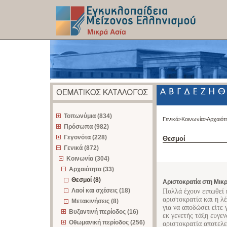
z
Τοπωνύμια (834)
Γενικά>
Κοινωνία>
Αρχαιότ
Πρόσωπα (982)
Γεγονότα (228)
Θεσμοί
Γενικά (872)
Κοινωνία (304)
Αρχαιότητα (33)
Θεσμοί (8)
Αριστοκρατία στη Μικρ
Λαοί και σχέσεις (18)
Πολλά έχουν ειπωθεί 
αριστοκρατία και η λέ
Μετακινήσεις (8)
για να αποδώσει είτε 
Βυζαντινή περίοδος (16)
εκ γενετής τάξη ευγε
Οθωμανική περίοδος (256)
αριστοκρατία αποτελε