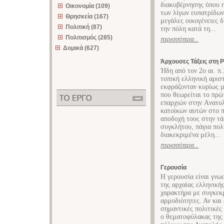
διακυβέρνησης όπου η
Οικονομία (109)
των λίγων ευπατρίδων
Θρησκεία (167)
μεγάλες οικογένειες 
Πολιτική (87)
την πόλη κατά τη...
Πολιτισμός (285)
περισσότερα...
Δομικά (627)
Άρχουσες Τάξεις στη 
Ήδη από τον 2ο αι. π
τοπική ελληνική αριστ
εκφράζονταν κυρίως μ
που θεωρείται το πρώ
επαρχιών στην Aνατο
κατοίκων αυτών στο π
αποδοχή τους στην τ
συγκλήτου, πάγια πολ
διακεκριμένα μέλη...
περισσότερα...
Γερουσία
Η γερουσία είναι γνω
της αρχαίας ελληνική
χαρακτήρα με συγκεκρ
αρμοδιότητες. Αν και 
σημαντικές πολιτικές
ο θεματοφύλακας της