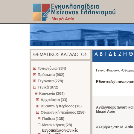
z
Τοπωνύμια (834)
Γενικά>
Κοινωνία>
Οθωμαν
Πρόσωπα (982)
Γεγονότα (228)
Εθνοτικές/κοινωνικ
Γενικά (872)
Κοινωνία (304)
Αρχαιότητα (33)
Βυζαντινή περίοδος (16)
Αγιάννηδες (ayan) και
Μικρά Ασία
Οθωμανική περίοδος (256)
Παιδεία (135)
Μετακινήσεις (28)
Αλεβήδες στη Μ. Ασία
Εθνοτικές/κοινωνικές