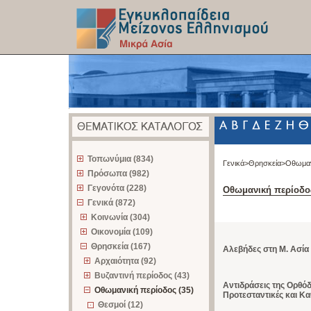
z
Τοπωνύμια (834)
Γενικά>
Θρησκεία>
Οθωμαν
Πρόσωπα (982)
Γεγονότα (228)
Οθωμανική περίοδο
Γενικά (872)
Κοινωνία (304)
Οικονομία (109)
Θρησκεία (167)
Αλεβήδες στη Μ. Ασία
Αρχαιότητα (92)
Βυζαντινή περίοδος (43)
Αντιδράσεις της Ορθό
Οθωμανική περίοδος (35)
Προτεσταντικές και Κα
Θεσμοί (12)