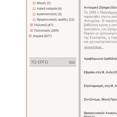
Μονές (7)
Αντιοχικό Ζήτημα (τέλη
Λαϊκή λατρεία (4)
Το 1898 ο Πατριάρχης
Ιεραποστολές (3)
παραιτηθεί έπειτα απ
Θρησκευτικές ομάδες (11)
Αντιοχείας. Η παραίτ
βαθύτατη κρίση η οπο
Πολιτική (87)
διαστάσεις του ζητήμ
Πολιτισμός (285)
Παρότι οι εμπλεκόμεν
Δομικά (627)
της Εκκλησίας, η ταχ
και μη εκκλησιαστικο
περισσότερα...
Αραβόφωνοι Ορθόδοξοι
Εβραίοι στη Μ. Ασία (
Εξισλαμισμός στη Μ. Ασ
Ζιντζίντερε, Μονή Πρ
Θρησκευτικόν Αναγν
Θειρών