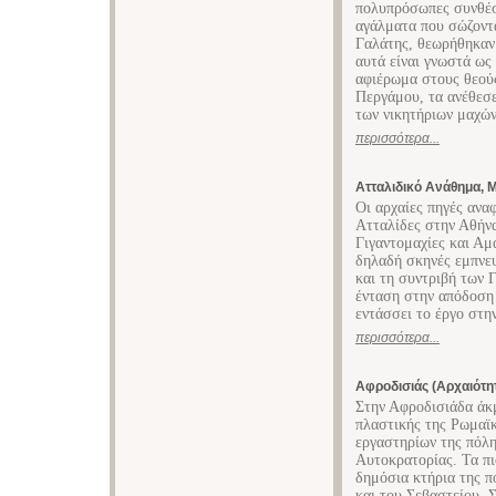
πολυπρόσωπες συνθέσ
αγάλματα που σώζοντ
Γαλάτης, θεωρήθηκαν 
αυτά είναι γνωστά ω
αφιέρωμα στους θεούς
Περγάμου, τα ανέθεσ
των νικητήριων μαχών
περισσότερα...
Ατταλιδικό Ανάθημα, 
Οι αρχαίες πηγές ανα
Ατταλίδες στην Αθήνα
Γιγαντομαχίες και Αμ
δηλαδή σκηνές εμπνε
και τη συντριβή των 
ένταση στην απόδοση
εντάσσει το έργο στη
περισσότερα...
Αφροδισιάς (Αρχαιότη
Στην Αφροδισιάδα άκμ
πλαστικής της Ρωμαϊκ
εργαστηρίων της πόλη
Αυτοκρατορίας. Τα π
δημόσια κτήρια της π
και του Σεβαστείου. 