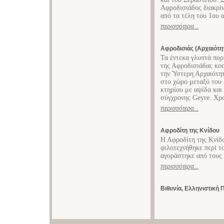
Αφροδισιάδoς διακρίνε
από τα τέλη του 1ου α
περισσότερα...
Αφροδισιάς (Αρχαιότη
Τα έντεκα γλυπτά πορ
της Αφροδισιάδας κο
την Ύστερη Αρχαιότη
στο χώρο μεταξύ του 
κτηρίου με αψίδα και
σύγχρονης Geyre. Χρο
περισσότερα...
Αφροδίτη της Κνίδου
Η Αφροδίτη της Κνίδ
φιλοτεχνήθηκε περί τ
αγοράστηκε από τους 
περισσότερα...
Βιθυνία, Ελληνιστική 