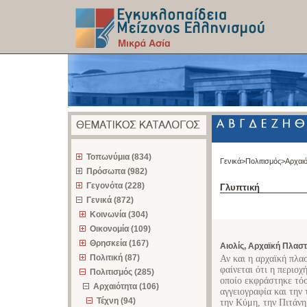
z
Τοπωνύμια (834)
Γενικά>
Πολιτισμός>
Αρχαι
Πρόσωπα (982)
Γεγονότα (228)
Γλυπτική
Γενικά (872)
Κοινωνία (304)
Οικονομία (109)
Θρησκεία (167)
Αιολίς, Αρχαϊκή Πλαστ
Πολιτική (87)
Αν και η αρχαϊκή πλασ
φαίνεται ότι η περιοχ
Πολιτισμός (285)
οποίο εκφράστηκε τόσ
Αρχαιότητα (106)
αγγειογραφία και την
Τέχνη (94)
την Κύμη, την Πιτάνη