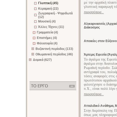
με την αρχαϊκή πλαστ
Γλυπτική (45)
γλυπτική παραγωγή τ
Κεραμική (22)
περισσότερα...
Ζωγραφική - Ψηφιδωτά
(12)
Μουσική (4)
Αλικαρνασσός (Αρχαιό
Άλλες Τέχνες (11)
Διάκοσμος
Γραμματεία (4)
Επιστήμες (4)
Αποικίες στον Εύξειν
Φιλοσοφία (4)
Βυζαντινή περίοδος (133)
Οθωμανική περίοδος (46)
Άρτεμις Εφεσία (Άγαλ
Το άγαλμα της Εφεσία
Δομικά (627)
άγαλμα στην Ανατολικ
Ρωμαϊκή περίοδο. Σώ
αντίγραφά του, πολυά
τόσες αναφορές στις 
πρωτότυπου αρχαϊκού
φιλοτέχνησε ο διάσημ
π.Χ., είναι πολύ λίγο
περισσότερα...
Ατταλιδικό Ανάθημα, 
Στην Ακρόπολη της Πε
όπως μας πληροφορούν