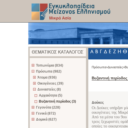
z
Τοπωνύμια (834)
Πρόσωπα>
Δυναστείες>
Βυ
Πρόσωπα (982)
Άτομα (936)
Βυζαντινή περίοδος
Οικογένειες (39)
Δυναστείες (8)
Αρχαιότητα (5)
Βυζαντινή περίοδος (3)
Δούκες
Γεγονότα (228)
Οι Δούκες υπήρξαν μί
οικογένειες της Μικρ
Γενικά (872)
Από τα μέσα του 9ου 
Δομικά (627)
τρεις ξεχωριστές ομά
οποίες το οικογενεια