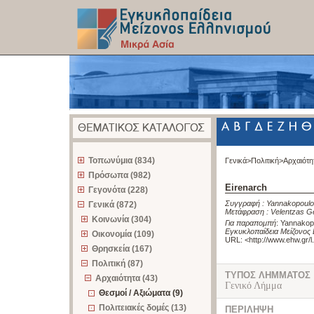
z
Τοπωνύμια (834)
Γενικά>
Πολιτική>
Αρχαιότη
Πρόσωπα (982)
Eirenarch
Γεγονότα (228)
Συγγραφή :
Yannakopoulo
Γενικά (872)
Μετάφραση :
Velentzas G
Κοινωνία (304)
Για παραπομπή
:
Yannakopo
Εγκυκλοπαίδεια Μείζονος 
Οικονομία (109)
URL: <
http://www.ehw.gr/
Θρησκεία (167)
Πολιτική (87)
ΤΥΠΟΣ ΛΗΜΜΑΤΟΣ
Αρχαιότητα (43)
Γενικό Λήμμα
Θεσμοί / Αξιώματα (9)
Πολιτειακές δομές (13)
ΠΕΡΙΛΗΨΗ