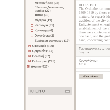
Μετακινήσεις (28)
ΠΕΡΙΛΗΨΗ
Εθνοτικές/κοινωνικές
The Orthodox communi
ομάδες (27)
1809-1819 by fierce co
Τύπος (38)
matters. As regards ide
Μέριμνα (19)
tradition of the city 
Enlightenment emergin
Ιδεολογία (31)
establishment of the P
Κοινότητα (6)
there were controversi
Οικογένεια (2)
one hand, and the guil
hand, concerning cont
Ευρύτερα φαινόμενα (19)
Οικονομία (109)
Γεωγραφικός εντοπισ
Θρησκεία (167)
Smyrna
Πολιτική (87)
Χρονολόγηση
Πολιτισμός (285)
1819
Δομικά (627)