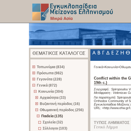
z
Τοπωνύμια (834)
Γενικά>
Κοινωνία>
Οθωμαν
Πρόσωπα (982)
Conflict within the
Γεγονότα (228)
19th c.)
Γενικά (872)
Συγγραφή :
Spiropoulou 
Κοινωνία (304)
Μετάφραση :
Velentzas G
Αρχαιότητα (33)
Για παραπομπή
:
Spiropoulo
Orthodox Community of Sm
Βυζαντινή περίοδος (16)
Εγκυκλοπαίδεια Μείζονος 
URL: <
http://www.ehw.gr/
Οθωμανική περίοδος (256)
Παιδεία (135)
Σχολεία (32)
ΤΥΠΟΣ ΛΗΜΜΑΤΟΣ
Γενικό Λήμμα
Σύλλογοι (103)