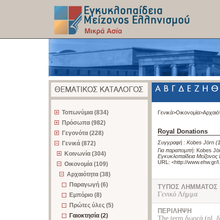
z
Τοπωνύμια (834)
Γενικά>
Οικονομία>
Αρχαιό
Πρόσωπα (982)
Royal Donations
Γεγονότα (228)
Συγγραφή :
Kobes Jörn
(
Γενικά (872)
Για παραπομπή
:
Kobes Jör
Κοινωνία (304)
Εγκυκλοπαίδεια Μείζονος 
URL: <
http://www.ehw.gr/
Οικονομία (109)
Αρχαιότητα (38)
Παραγωγή (6)
ΤΥΠΟΣ ΛΗΜΜΑΤΟΣ
Γενικό Λήμμα
Εμπόριο (8)
Πρώτες ύλες (5)
ΠΕΡΙΛΗΨΗ
Γαιοκτησία (2)
The term δωρεά (pl. δ