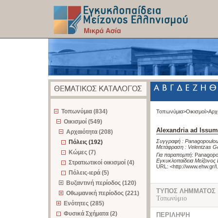
z
Τοπωνύμια (834)
Τοπωνύμια>
Οικισμοί>
Αρχ
Οικισμοί (549)
Alexandria ad Issum
Αρχαιότητα (208)
Συγγραφή :
Panagopoulou
Πόλεις (192)
Μετάφραση :
Velentzas G
Κώμες (7)
Για παραπομπή
:
Panagopou
Εγκυκλοπαίδεια Μείζονος 
Στρατιωτικοί οικισμοί (4)
URL: <
http://www.ehw.gr/
Πόλεις-ιερά (5)
Βυζαντινή περίοδος (120)
ΤΥΠΟΣ ΛΗΜΜΑΤΟΣ
Οθωμανική περίοδος (221)
Τοπωνύμιο
Ενότητες (285)
Φυσικά Σχήματα (2)
ΠΕΡΙΛΗΨΗ