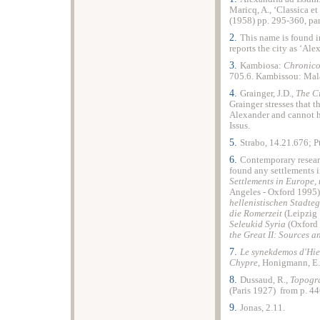
Maricq, A., ‘Classica et
(1958) pp. 295-360, par
2.
This name is found i
reports the city as ‘
Alex
3.
Kambiosa:
Chronic
705.6. Kambissou: Mala
4.
Grainger, J.D.,
The Ci
Grainger stresses that t
Alexander and cannot h
Issus.
5.
Strabo, 14.21.676; P
6.
Contemporary researc
found any settlements 
Settlements in Europe, 
Angeles - Oxford 1995) 
hellenistischen Stadte
die Romerzeit
(Leipzig 
Seleukid Syria
(Oxford 
the Great II: Sources a
7.
Le synekdemos d'Hie
Chypre
, Honigmann, E. 
8.
Dussaud, R.,
Topogra
(Paris 1927) from p. 4
9.
Jonas, 2.11.