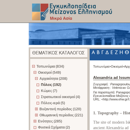
z
Τοπωνύμια (834)
Τοπωνύμια>
Οικισμοί>
Αρχ
Οικισμοί (549)
Alexandria ad Issum
Αρχαιότητα (208)
Συγγραφή :
Panagopoulou
Πόλεις (192)
Μετάφραση :
Velentzas G
Κώμες (7)
Για παραπομπή
:
Panagopou
Εγκυκλοπαίδεια Μείζονος 
Στρατιωτικοί οικισμοί (4)
URL: <
http://www.ehw.gr/
Πόλεις-ιερά (5)
Βυζαντινή περίοδος (120)
1. Topography – His
Οθωμανική περίοδος (221)
Ενότητες (285)
The site of modern Ιs
Φυσικά Σχήματα (2)
ancient Alexandria ad