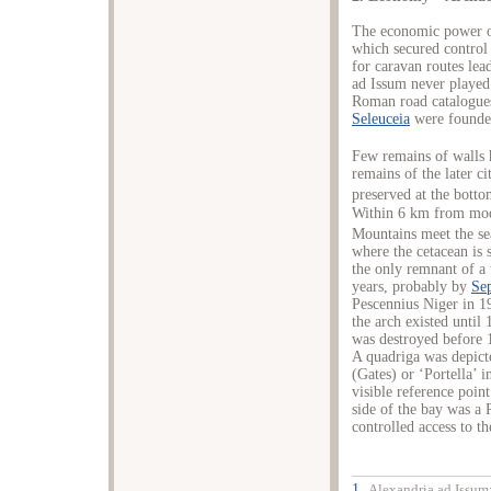
The economic power of 
which secured control 
for caravan routes lea
ad Issum never played 
Roman road catalogues,
Seleuceia
were founde
Few remains of walls 
remains of the later c
preserved at the botto
Within 6 km from mod
Mountains meet the sea
where the cetacean is 
the only remnant of a 
years, probably by
Se
Pescennius Niger in 19
the arch existed until
was destroyed before 1
A quadriga was depicte
(Gates) or ‘Portella’ i
visible reference point
side of the bay was a
controlled access to th
1.
Alexandria
ad Issum: