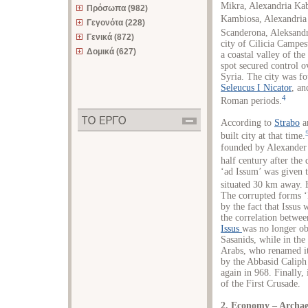
Mikra, Alexandria Kab
Πρόσωπα (982)
Kambiosa, Alexandria
Γεγονότα (228)
Scanderona, Aleksandr
Γενικά (872)
city of Cilicia Campes
Δομικά (627)
a coastal valley of the
spot secured control o
Syria. The city was f
Seleucus I Nicator
, an
4
Roman periods.
According to
Strabo
a
built city at that time.
founded by Alexander i
half century after the
‘ad Issum’ was given t
situated 30 km away. H
The corrupted forms ‘K
by the fact that Issus
the correlation betwe
Issus
was no longer ob
Sasanids, while in th
Arabs, who renamed it 
by the Abbasid Caliph
again in 968. Finally,
of the First Crusade.
2. Economy – Archae