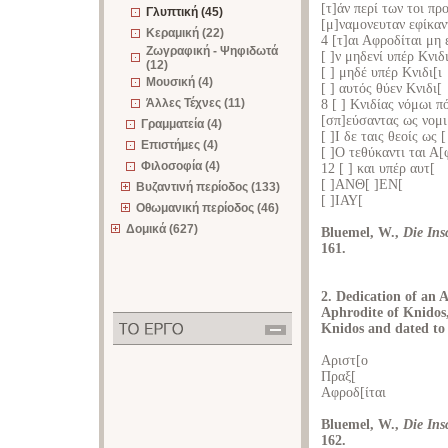
[τ]άν περί των τοι πρ
Γλυπτική (45)
[μ]ναμονευταν εφίκαν
Κεραμική (22)
4 [τ]αι Αφροδίται μη 
Ζωγραφική - Ψηφιδωτά
[ ]ν μηδενί υπέρ Κνιδι
(12)
[ ] μηδέ υπέρ Κνιδι[ι
Μουσική (4)
[ ] αυτός θύεν Κνιδι[
Άλλες Τέχνες (11)
8 [ ] Κνιδίας νόμωι π
[σπ]εύσαντας ως νομι
Γραμματεία (4)
[ ]Ι δε ταις θεοίς ως [
Επιστήμες (4)
[ ]Ο τεθύκαντι ται Α[
Φιλοσοφία (4)
12 [ ] και υπέρ αυτ[
[ ]ΑΝΘ[ ]ΕΝ[
Βυζαντινή περίοδος (133)
[ ]ΙΑΥ[
Οθωμανική περίοδος (46)
Δομικά (627)
Bluemel, W.,
Die Ins
161.
2. Dedication of an A
Aphrodite of Knidos,
Knidos and dated to 
Αριστ[ο
Πραξ[
Αφροδ[ίται
Bluemel, W.,
Die Ins
162.