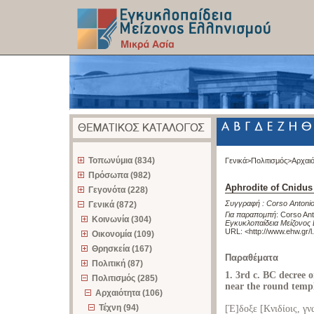
z
Τοπωνύμια (834)
Γενικά>
Πολιτισμός>
Αρχαι
Πρόσωπα (982)
Aphrodite of Cnidus
Γεγονότα (228)
Συγγραφή :
Corso Antoni
Γενικά (872)
Για παραπομπή
:
Corso Ant
Κοινωνία (304)
Εγκυκλοπαίδεια Μείζονος 
URL: <
http://www.ehw.gr/
Οικονομία (109)
Θρησκεία (167)
Παραθέματα
Πολιτική (87)
1. 3rd c. BC decree 
Πολιτισμός (285)
near the round temp
Αρχαιότητα (106)
Τέχνη (94)
[Έ]δοξε [Κνιδίοις, γ