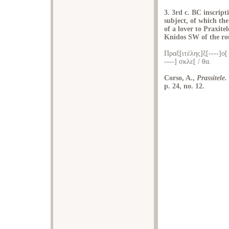
3. 3rd c. BC inscrip
subject, of which the
of a lover to Praxit
Knidos SW of the ro
Πραξ[ιτέλης]ξ[----]ο[ 
----] σκλε[ / θα.
Corso, A.,
Prassitele.
p. 24, no. 12.