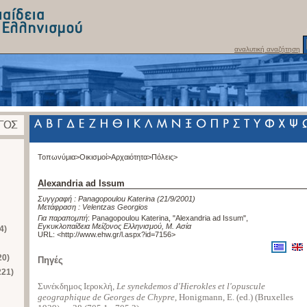
αναλυτική αναζήτηση
Τοπωνύμια>
Οικισμοί>
Αρχαιότητα>
Πόλεις>
Alexandria ad Issum
Συγγραφή :
Panagopoulou Katerina
(21/9/2001)
Μετάφραση :
Velentzas Georgios
Για παραπομπή
:
Panagopoulou Katerina, "Alexandria ad Issum"
,
Εγκυκλοπαίδεια Μείζονος Ελληνισμού, Μ. Ασία
4)
URL: <
http://www.ehw.gr/l.aspx?id=7156
>
20)
Πηγές
221)
Συνέκδημος Ιεροκλή,
Le synekdemos dʹHierokles et lʹopuscule
geographique de Georges de Chypre
, Honigmann, E. (ed.) (Bruxelles