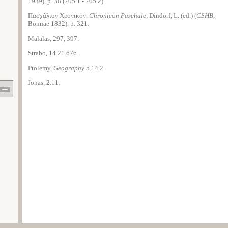
1939), p. 38 (705.1 ‑ 705.2).
Πασχάλιον Χρονικόν,
Chronicon Paschale
, Dindorf, L. (ed.) (
CSHB
,
Bonnae 1832), p. 321.
Malalas, 297, 397.
Strabo, 14.21.676.
Ptolemy,
Geography
5.14.2.
Jonas, 2.11.