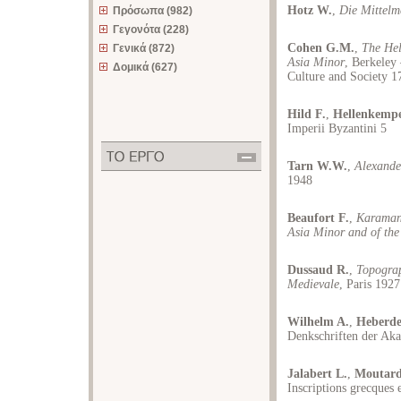
Hotz W.
,
Die Mittelm
Πρόσωπα (982)
Γεγονότα (228)
Cohen G.M.
,
The Hel
Γενικά (872)
Asia Minor
, Berkeley
Δομικά (627)
Culture and Society 1
Hild F.
,
Hellenkemp
Imperii Byzantini 5
Tarn W.W.
,
Alexander
1948
Beaufort F.
,
Karamani
Asia Minor and of the
Dussaud R.
,
Topograp
Medievale
, Paris 1927
Wilhelm A.
,
Heberde
Denkschriften der Aka
Jalabert L.
,
Moutard
Inscriptions grecques e