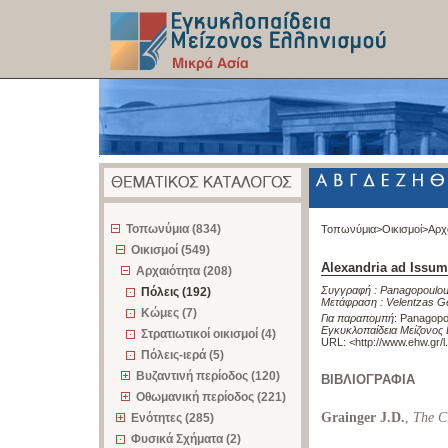
z
Τοπωνύμια (834)
Τοπωνύμια>
Οικισμοί>
Αρχ
Οικισμοί (549)
Alexandria ad Issum
Αρχαιότητα (208)
Συγγραφή :
Panagopoulou
Πόλεις (192)
Μετάφραση :
Velentzas G
Κώμες (7)
Για παραπομπή
:
Panagopou
Εγκυκλοπαίδεια Μείζονος 
Στρατιωτικοί οικισμοί (4)
URL: <
http://www.ehw.gr/
Πόλεις-ιερά (5)
Βυζαντινή περίοδος (120)
ΒΙΒΛΙΟΓΡΑΦΙΑ
Οθωμανική περίοδος (221)
Grainger J.D.
,
The Ci
Ενότητες (285)
Φυσικά Σχήματα (2)