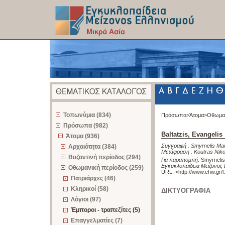
z
Τοπωνύμια (834)
Πρόσωπα>
Άτομα>
Οθωμαν
Πρόσωπα (982)
Baltatzis, Evangelis
Άτομα (936)
Συγγραφή :
Smyrnelis Ma
Αρχαιότητα (384)
Μετάφραση :
Koutras Nik
Βυζαντινή περίοδος (294)
Για παραπομπή
:
Smyrnelis
Εγκυκλοπαίδεια Μείζονος 
Οθωμανική περίοδος (259)
URL: <
http://www.ehw.gr/
Πατριάρχες (46)
Κληρικοί (58)
ΔΙΚΤΥΟΓΡΑΦΙΑ
Λόγιοι (97)
Έμποροι - τραπεζίτες (5)
Επαγγελματίες (7)