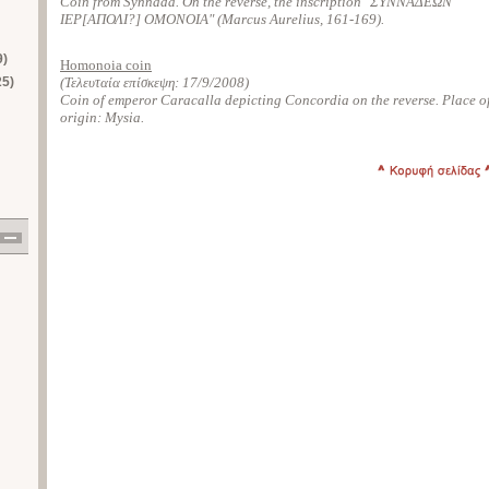
Coin from Synnada. On the reverse, the inscription "ΣΥΝΝΑΔΕΩΝ
ΙΕΡ[ΑΠΟΛΙ?] ΟΜΟΝΟΙΑ" (Marcus Aurelius, 161-169).
9)
Homonoia coin
25)
(Τελευταία επίσκεψη:
17/9/2008
)
Coin of emperor Caracalla depicting Concordia on the reverse. Place o
origin: Mysia.