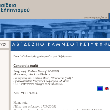
αναλυτική αναζήτηση
Γενικά>
Πολιτική>
Αρχαιότητα>
Θεσμοί / Αξιώματα>
Concordia (cult)
Συγγραφή :
Kadirea Maria
(12/3/2001)
Μετάφραση :
Koutras Nikolaos
Για παραπομπή
:
Kadirea Maria, "Concordia (cult) "
,
Εγκυκλοπαίδεια Μείζονος Ελληνισμού, Μ. Ασία
URL: <
http://www.ehw.gr/l.aspx?id=8812
>
ΔΙΚΤΥΟΓΡΑΦΙΑ
Homonoia
(Τελευταία επίσκεψη:
17/9/2008
)