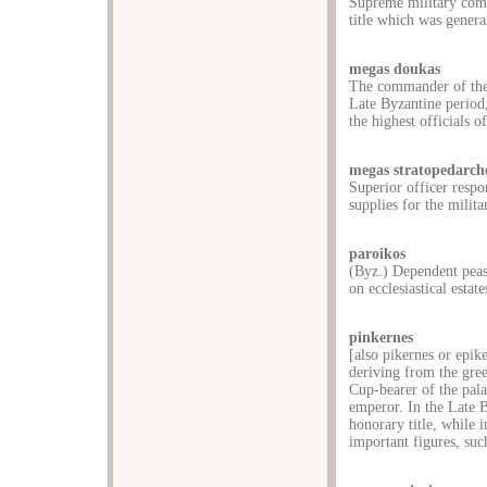
Supreme military com
title which was genera
megas doukas
The commander of the 
Late Byzantine period,
the highest officials o
megas stratopedarch
Superior officer respo
supplies for the milit
paroikos
(Byz.) Dependent peasa
on ecclesiastical estate
pinkernes
[also pikernes or epik
deriving from the gre
Cup-bearer of the palac
emperor. In the Late B
honorary title, while 
important figures, suc