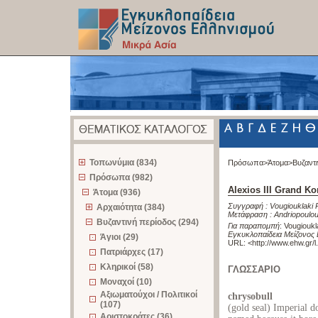
z
Τοπωνύμια (834)
Πρόσωπα>
Άτομα>
Βυζαντ
Πρόσωπα (982)
Alexios III Grand 
Άτομα (936)
Συγγραφή :
Vougiouklaki 
Αρχαιότητα (384)
Μετάφραση :
Andriopoulo
Βυζαντινή περίοδος (294)
Για παραπομπή
:
Vougioukl
Εγκυκλοπαίδεια Μείζονος 
Άγιοι (29)
URL: <
http://www.ehw.gr/
Πατριάρχες (17)
Κληρικοί (58)
ΓΛΩΣΣΑΡΙΟ
Μοναχοί (10)
Αξιωματούχοι / Πολιτικοί
chrysobull
(107)
(gold seal) Imperial 
Αριστοκράτες (36)