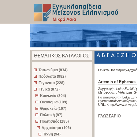
z
Τοπωνύμια (834)
Γενικά>
Πολιτισμός>
Αρχαι
Πρόσωπα (982)
Artemis of Ephesus 
Γεγονότα (228)
Συγγραφή :
Leka Evridiki
Γενικά (872)
Μετάφραση :
Velentzas G
Κοινωνία (304)
Για παραπομπή
:
Leka Evri
Εγκυκλοπαίδεια Μείζονος 
Οικονομία (109)
URL: <
http://www.ehw.gr/
Θρησκεία (167)
Πολιτική (87)
ΓΛΩΣΣΑΡΙΟ
Πολιτισμός (285)
Αρχαιότητα (106)
Τέχνη (94)