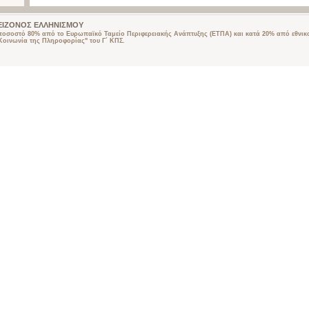
 ΜΕΙΖΟΝΟΣ ΕΛΛΗΝΙΣΜΟΥ
 ποσοστό 80% από το Ευρωπαϊκό Ταμείο Περιφερειακής Ανάπτυξης (ΕΤΠΑ) και κατά 20% από εθνικ
οινωνία της Πληροφορίας" του Γ΄ ΚΠΣ.