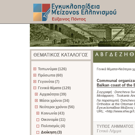
z
Τοπωνύμια (126)
Γενικά θέματα>
Νεότεροι χ
Πρόσωπα (60)
Communal organizati
Γεγονότα (7)
Balkan coast of the 
Γενικά θέματα (129)
Συγγραφή :
Doncheva Sve
Αρχαιότητα (39)
Μετάφραση :
Tsokanis An
Μέσοι χρόνοι (34)
Για παραπομπή
:
Doncheva 
Orthodox at the Ottoman B
Νεότεροι χρόνοι (56)
Εγκυκλοπαίδεια Μείζονος 
URL: <
http://www.ehw.gr/
Κοινωνία (43)
Οικονομία (11)
Πολιτισμός (4)
ΤΥΠΟΣ ΛΗΜΜΑΤΟΣ
Γενικό Λήμμα
Διοίκηση (3)