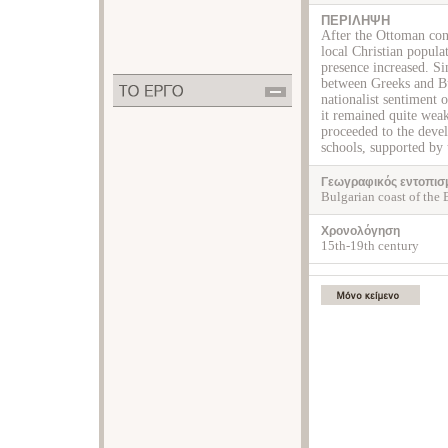
ΠΕΡΙΛΗΨΗ
After the Ottoman conq
local Christian popula
presence increased. Si
between Greeks and Bul
nationalist sentiment o
it remained quite wea
proceeded to the deve
schools, supported by 
Γεωγραφικός εντοπισ
Bulgarian coast of the 
Χρονολόγηση
15th-19th century