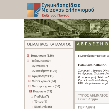
z
Τοπωνύμια (126)
Γενικά θέματα>
Νεότεροι χ
Πρόσωπα (60)
Balaklava battalion
Γεγονότα (7)
Συγγραφή :
Selekou Olym
Γενικά θέματα (129)
Μετάφραση :
Tsokanis An
Αρχαιότητα (39)
Για παραπομπή
:
Selekou O
Εγκυκλοπαίδεια Μείζονος 
Μέσοι χρόνοι (34)
URL: <
http://www.ehw.gr/
Νεότεροι χρόνοι (56)
Κοινωνία (43)
ΤΥΠΟΣ ΛΗΜΜΑΤΟΣ
Παιδεία (7)
Γενικό Λήμμα
Τύπος (4)
Ιδεολογία (6)
ΠΕΡΙΛΗΨΗ