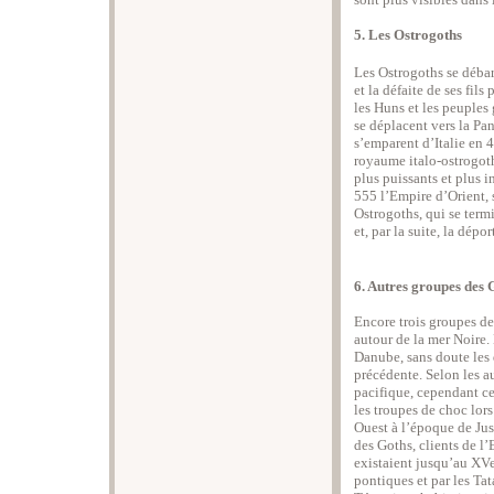
5. Les Ostrogoths
Les Ostrogoths se débar
et la défaite de ses fil
les Huns et les peuples
se déplacent vers la Pan
s’emparent d’Italie en 
royaume italo-ostrogoth
plus puissants et plus
555 l’Empire d’Orient, 
Ostrogoths, qui se term
et, par la suite, la dépo
6. Autres groupes des 
Encore trois groupes d
autour de la mer Noire
Danube, sans doute les
précédente. Selon les a
pacifique, cependant ce
les troupes de choc lors
Ouest à l’époque de Ju
des Goths, clients de l
existaient jusqu’au XVe-
pontiques et par les Ta