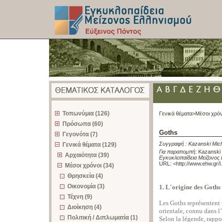
z
Τοπωνύμια (126)
Γενικά θέματα>
Μέσοι χρόν
Πρόσωπα (60)
Goths
Γεγονότα (7)
Συγγραφή :
Kazanski Mic
Γενικά θέματα (129)
Για παραπομπή
:
Kazanski 
Αρχαιότητα (39)
Εγκυκλοπαίδεια Μείζονος 
URL: <
http://www.ehw.gr/
Μέσοι χρόνοι (34)
Θρησκεία (4)
Οικονομία (3)
1. L'origine des Goths
Τέχνη (9)
Les Goths représentent
Διοίκηση (4)
orientale, connu dans 
Πολιτική / Διπλωματία (1)
Selon la légende, rappor