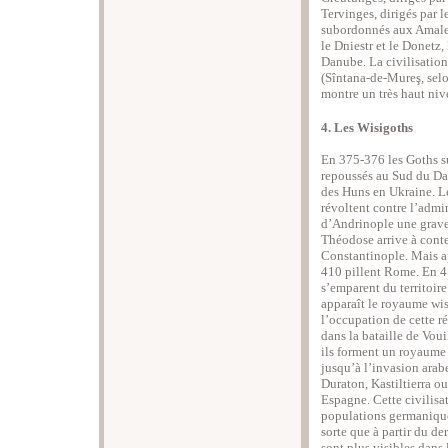
Tervinges, dirigés par 
subordonnés aux Amales.
le Dniestr et le Donetz, 
Danube. La civilisation
(Sîntana-de-Mureş, sel
montre un très haut niv
4. Les Wisigoths
En 375-376 les Goths s
repoussés au Sud du Da
des Huns en Ukraine. Les
révoltent contre l’admin
d’Andrinople une grave
Théodose arrive à conte
Constantinople. Mais ap
410 pillent Rome. En 41
s’emparent du territoir
apparaît le royaume wis
l’occupation de cette ré
dans la bataille de Voui
ils forment un royaume 
jusqu’à l’invasion ara
Duraton, Kastiltierra o
Espagne. Cette civilisa
populations germanique
sorte que à partir du de
sont plus visibles dans