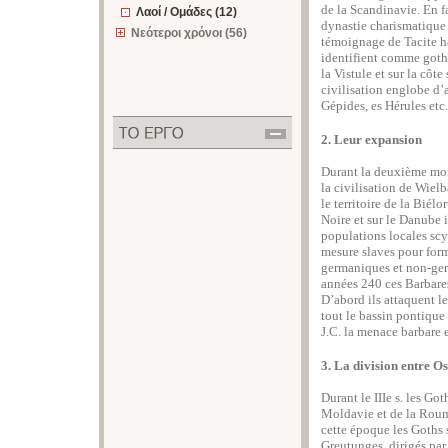
de la Scandinavie. En fa
Λαοί / Ομάδες (12)
dynastie charismatique d
Νεότεροι χρόνοι (56)
témoignage de Tacite ha
identifient comme goth
la Vistule et sur la côt
civilisation englobe d’
Gépides, es Hérules etc.
2. Leur expansion
Durant la deuxième moit
la civilisation de Wiel
le territoire de la Biél
Noire et sur le Danube 
populations locales sc
mesure slaves pour form
germaniques et non-germ
années 240 ces Barbare
D’abord ils attaquent l
tout le bassin pontique
J.C. la menace barbare e
3. La division entre O
Durant le IIIe s. les Got
Moldavie et de la Roum
cette époque les Goths 
Greutunges, dirigés par