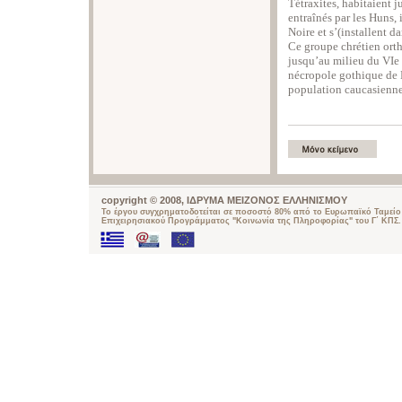
Tétraxites, habitaient j
entraînés par les Huns, 
Noire et s’(installent d
Ce groupe chrétien ort
jusqu’au milieu du VIe 
nécropole gothique de D
population caucasienne 
copyright © 2008, ΙΔΡΥΜΑ ΜΕΙΖΟΝΟΣ ΕΛΛΗΝΙΣΜΟΥ
Το έργου συγχρηματοδοτείται σε ποσοστό 80% από το Ευρωπαϊκό Ταμείο 
Επιχειρησιακού Προγράμματος "Κοινωνία της Πληροφορίας" του Γ΄ ΚΠΣ.