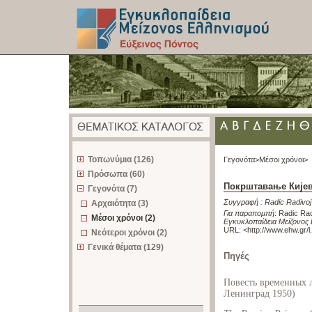
z
Τοπωνύμια (126)
Γεγονότα>
Μέσοι χρόνοι>
Πρόσωπα (60)
Покрштавање Кијев
Γεγονότα (7)
Συγγραφή :
Radic Radivoj
Αρχαιότητα (3)
Για παραπομπή
:
Radic Rad
Μέσοι χρόνοι (2)
Εγκυκλοπαίδεια Μείζονος 
URL: <
http://www.ehw.gr/
Νεότεροι χρόνοι (2)
Γενικά θέματα (129)
Πηγές
Повесть временных ле
Ленинград 1950)