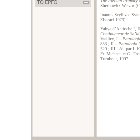
The
Russian
Primary
Sherbowitz-Wetzor (C
Ioannis Scylitzae Syno
Eboraci 1973)
Yahya d’Antioche I, II
Continuateur de Sa’id-
Vasiliev, I –
Patrologi
833 ; II –
Patrologia O
520 ; III - éd. par I.
Fr. Micheau et G. Tr
Turnhout, 1997.