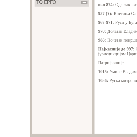
око 874
:
Одлазак виз
957 (?)
:
Кнегиња Олг
967-971
:
Руси у Буга
978
:
Долазак Владим
988
:
Почетак покршт
Најкасније до 997
:
О
јурисдикцијом Цари
Патријаршије.
1015
:
Умире Владим
1036
:
Руска митропол