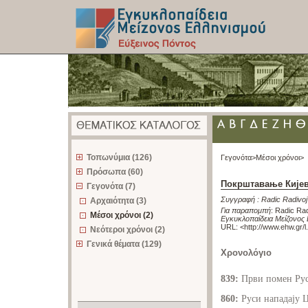
z
Τοπωνύμια (126)
Γεγονότα>
Μέσοι χρόνοι>
Πρόσωπα (60)
Покрштавање Кијев
Γεγονότα (7)
Συγγραφή :
Radic Radivoj
Αρχαιότητα (3)
Για παραπομπή
:
Radic Rad
Μέσοι χρόνοι (2)
Εγκυκλοπαίδεια Μείζονος 
URL: <
http://www.ehw.gr/
Νεότεροι χρόνοι (2)
Γενικά θέματα (129)
Χρονολόγιο
839
:
Први помен Рус
860
:
Руси нападају Ц