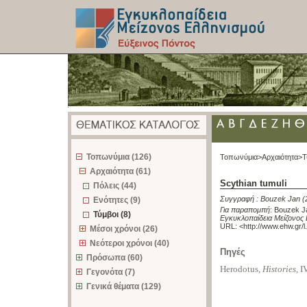
z
Τοπωνύμια (126)
Τοπωνύμια>
Αρχαιότητα>
Τ
Αρχαιότητα (61)
Scythian tumuli
Πόλεις (44)
Συγγραφή :
Bouzek Jan
(
Ενότητες (9)
Για παραπομπή
:
Bouzek Ja
Τύμβοι (8)
Εγκυκλοπαίδεια Μείζονος 
URL: <
http://www.ehw.gr/
Μέσοι χρόνοι (26)
Νεότεροι χρόνοι (40)
Πηγές
Πρόσωπα (60)
Herodotus,
Histories
, I
Γεγονότα (7)
Γενικά θέματα (129)