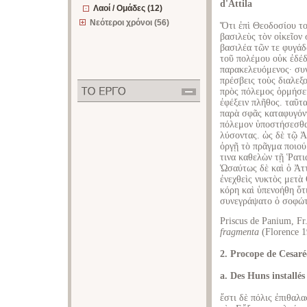
d'Attila
Λαοί / Ομάδες (12)
Νεότεροι χρόνοι (56)
Ὅτι ἐπὶ Θεοδοσίου τ
βασιλεὺς τὸν οἰκεῖον
βασιλέα τῶν τε φυγάδ
τοῦ πολέμου οὐκ ἐδέδ
παρακελευόμενος· συν
πρέσβεις τοὺς διαλεξ
πρὸς πόλεμος ὁρμήσει
ἐφέξειν πλῆθος. ταῦτ
παρὰ σφᾶς καταφυγόντ
πόλεμον ὑποστήσεσθαι
λύσοντας. ὡς δὲ τῷ Ἀ
ὀργῇ τὸ πρᾶγμα ποιού
τινα καθελὼν τῇ Ῥατι
Ὡσαύτως δὲ καὶ ὁ Ἀττ
ἐνεχθεὶς νυκτὸς μετὰ
κόρη καὶ ὑπενοήθη ὅτ
συνεγράψατο ὁ σοφώτ
Priscus de Panium, Fr
fragmenta
(Florence 1
2. Procope de Cesaré
a. Des Huns installé
ἔστι δὲ πόλις ἐπιθαλ