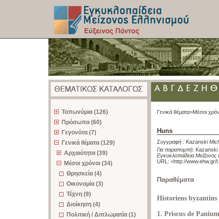
z
Τοπωνύμια (126)
Γενικά θέματα>
Μέσοι χρόν
Πρόσωπα (60)
Huns
Γεγονότα (7)
Συγγραφή :
Kazanski Mic
Γενικά θέματα (129)
Για παραπομπή
:
Kazanski 
Αρχαιότητα (39)
Εγκυκλοπαίδεια Μείζονος 
URL: <
http://www.ehw.gr/
Μέσοι χρόνοι (34)
Θρησκεία (4)
Παραθέματα
Οικονομία (3)
Τέχνη (9)
Historiens byzantins
Διοίκηση (4)
1. Priscus de Panium
Πολιτική / Διπλωματία (1)