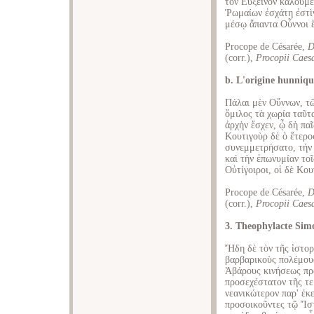
τὸν Εὔξεινον καλούμε
Ῥωμαίων ἐσχάτη ἐστὶν
μέσῳ ἅπαντα Οὖννοι ἔ
Procope de Césarée,
D
(corr.),
Procopii Caes
b. L'origine hunniqu
Πάλαι μὲν Οὔννων, τῶ
ὅμιλος τὰ χωρία ταῦτα
ἀρχὴν ἔσχεν, ᾧ δὴ πα
Κουτιγοὺρ δὲ ὁ ἕτερος
συνεμμετρήσατο, τήν 
καὶ τὴν ἐπωνυμίαν τοῖ
Οὐτίγοιροι, οἱ δὲ Κου
Procope de Césarée,
D
(corr.),
Procopii Caes
3. Theophylacte Simo
Ἤδη δὲ τὸν τῆς ἱστορ
βαρβαρικοὺς πολέμους
Ἀβάρους κινήσεως πρ
προσεχέστατον τῆς τε
νεανικώτερον παρ' έκε
προσοικοῦντες τῷ Ἴσ