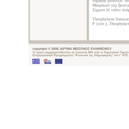
νομάδην βιούντων. οὗ
Μαυρίκιον οὐχ ἥκιστα
Σίρμιον δὲ τοῦτο ὠνόμ
Theophylacte Simocat
P. (corr.),
Theophylact
copyright © 2008, ΙΔΡΥΜΑ ΜΕΙΖΟΝΟΣ ΕΛΛΗΝΙΣΜΟΥ
Το έργου συγχρηματοδοτείται σε ποσοστό 80% από το Ευρωπαϊκό Ταμείο 
Επιχειρησιακού Προγράμματος "Κοινωνία της Πληροφορίας" του Γ΄ ΚΠΣ.