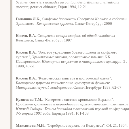
Scythes. Guerriers nomades au contact des brillantes civilisations
grecque, perse et chinoise
, Dijon 1994, 12-21
Галанина Л.К.
,
Скифские древности Северного Кавказа в собрании
Эрмитажа: Келермесские курганы
, Санкт-Петербург 2006
Кисель В.А.
,
Священная секира скифов: об одной находке из
Келермеса
, Санкт-Петербург 1997
Кисель В.А.
, "Золотое украшение боевого шлема из скифского
кургана",
Эрмитажные чтения, посвященные памяти Б.Б.
Пиотровского: Ювелирное искусство и материальное культура
, 5 ,
1998, 48-51
Кисель В.А.
, "Келермесская пантера и костромской олень",
Боспорское царство как историко-культурный феномен:
Материалы научной конференции
, Санкт-Петербург 1998, 62-67
Кузнецова Т.М.
, "Келермес в системе хронологии Евразии",
Проблемы хронологии и периодизации археологических памятников
Южной Сибири: Тезисы докладов к всесоюзной научной конференци
3-5 апреля 1991 года
, Барнаул 1991, 101-103
Максимова М.И.
, "Серебряное зеркало из Келермеса",
СА
, 21, 1954,