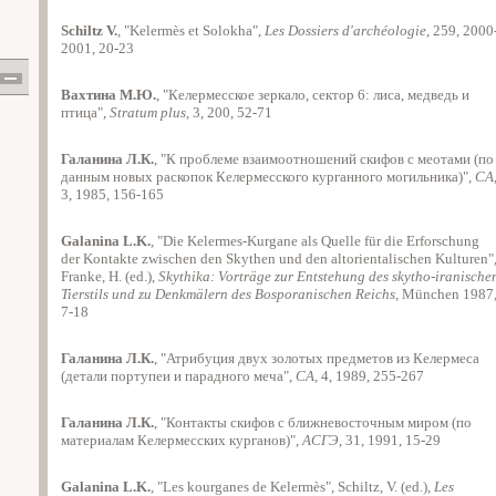
Schiltz V.
, "Kelermès et Solokha",
Les Dossiers d'archéologie
, 259, 2000
2001, 20-23
Вахтина М.Ю.
, "Келермесское зеркало, сектор 6: лиса, медведь и
птица",
Stratum plus
, 3, 200, 52-71
Галанина Л.К.
, "К проблеме взаимоотношений скифов с меотами (по
данным новых раскопок Келермесского курганного могильника)",
СА
3, 1985, 156-165
Galanina L.K.
, "Die Kelermes-Kurgane als Quelle für die Erforschung
der Kontakte zwischen den Skythen und den altorientalischen Kulturen"
Franke, H. (ed.),
Skythika: Vorträge zur Entstehung des skytho-iranische
Tierstils und zu Denkmälern des Bosporanischen Reichs
, München 1987
7-18
Галанина Л.К.
, "Атрибуция двух золотых предметов из Келермеса
(детали портупеи и парадного меча",
СА
, 4, 1989, 255-267
Галанина Л.К.
, "Контакты скифов с ближневосточным миром (по
материалам Келермесских курганов)",
АСГЭ
, 31, 1991, 15-29
Galanina L.K.
, "Les kourganes de Kelermès", Schiltz, V. (ed.),
Les