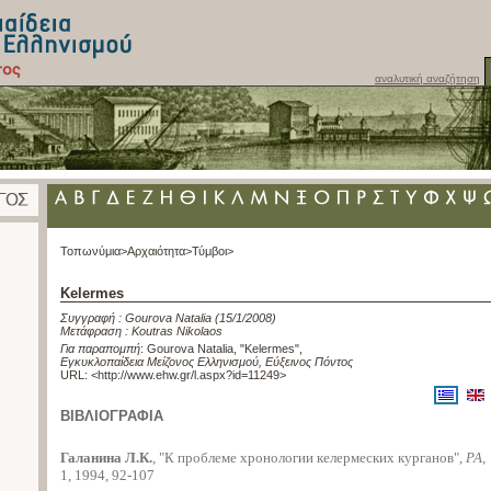
αναλυτική αναζήτηση
Τοπωνύμια>
Αρχαιότητα>
Τύμβοι>
Kelermes
Συγγραφή :
Gourova Natalia
(15/1/2008)
Μετάφραση :
Koutras Nikolaos
Για παραπομπή
:
Gourova Natalia, "Kelermes"
,
Εγκυκλοπαίδεια Μείζονος Ελληνισμού, Εύξεινος Πόντος
URL: <
http://www.ehw.gr/l.aspx?id=11249
>
ΒΙΒΛΙΟΓΡΑΦΙΑ
Галанина Л.К.
, "К проблеме хронологии келермеских курганов",
РА
,
1, 1994, 92-107