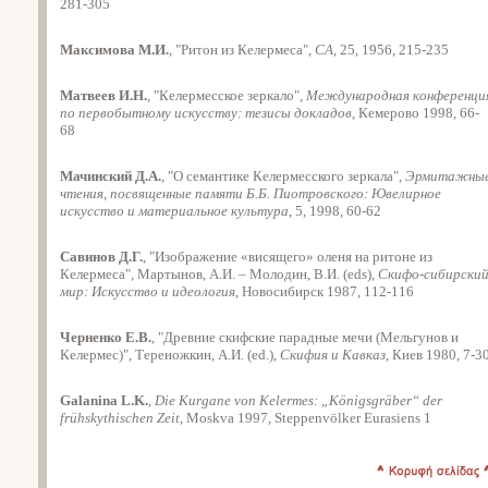
281-305
Максимова М.И.
, "Ритон из Келермеса",
СА
, 25, 1956, 215-235
Матвеев И.Н.
, "Келермесское зеркало",
Международная конференци
по первобытному искусству: тезисы докладов
, Кемерово 1998, 66-
68
Мачинский Д.А.
, "О семантике Келермесского зеркала",
Эрмитажны
чтения, посвященные памяти Б.Б. Пиотровского: Ювелирное
искусство и материальное культура
, 5, 1998, 60-62
Савинов Д.Г.
, "Изображение «висящего» оленя на ритоне из
Келермеса", Мартынов, А.И. – Молодин, В.И. (eds),
Скифо-сибирски
мир: Искусство и идеология
, Новосибирск 1987, 112-116
Черненко Е.В.
, "Древние скифские парадные мечи (Мельгунов и
Келермес)", Тереножкин, А.И. (ed.),
Скифия и Кавказ
, Киев 1980, 7-3
Galanina L.K.
,
Die Kurgane von Kelermes: „Königsgräber“ der
frühskythischen Zeit
, Moskva 1997, Steppenvölker Eurasiens 1