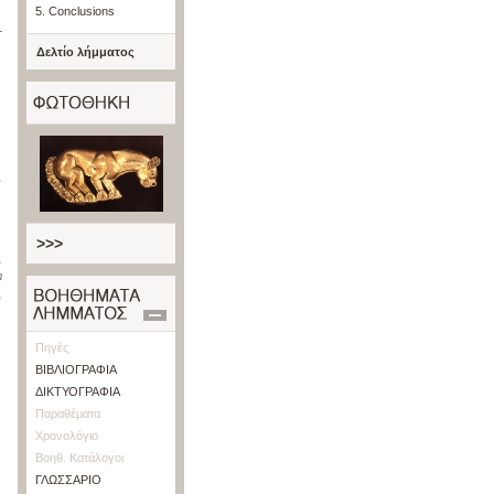
5. Conclusions
-
Δελτίο λήμματος
,
>>>
,
n
,
Πηγές
ΒΙΒΛΙΟΓΡΑΦΙΑ
ΔΙΚΤΥΟΓΡΑΦΙΑ
Παραθέματα
Χρονολόγιο
Βοηθ. Κατάλογοι
ΓΛΩΣΣΑΡΙΟ