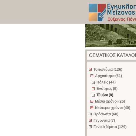
z
Τοπωνύμια (126)
Αρχαιότητα (61)
Πόλεις (44)
Ενότητες (9)
Τύμβοι (8)
Μέσοι χρόνοι (26)
Νεότεροι χρόνοι (40)
Πρόσωπα (60)
Γεγονότα (7)
Γενικά θέματα (129)