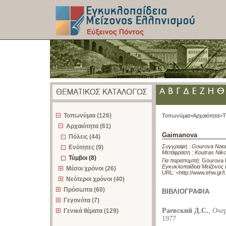
z
Τοπωνύμια (126)
Τοπωνύμια>
Αρχαιότητα>
Τ
Αρχαιότητα (61)
Gaimanova
Πόλεις (44)
Συγγραφή :
Gourova Nata
Ενότητες (9)
Μετάφραση :
Koutras Nik
Τύμβοι (8)
Για παραπομπή
:
Gourova N
Εγκυκλοπαίδεια Μείζονος 
Μέσοι χρόνοι (26)
URL: <
http://www.ehw.gr/
Νεότεροι χρόνοι (40)
Πρόσωπα (60)
ΒΙΒΛΙΟΓΡΑΦΙΑ
Γεγονότα (7)
Раевский Д.С.
,
Очер
Γενικά θέματα (129)
1977