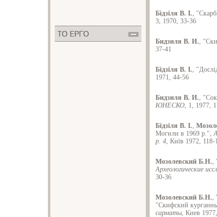
Бiдзiля В. I.
, "Скар
3, 1970, 33-36
Бидзиля В. И.
, "Ск
37-41
Бiдзiля В. I.
, "Досл
1971, 44-56
Бидзиля В. И.
, "Со
ЮНЕСКО
, 1, 1977, 
Бiдзiля В. I.
,
Мозол
Могили в 1969 р.",
А
р. 4
, Киïв 1972, 118-
Мозолевский Б.Н.
,
Археологические иссл
30-36
Мозолевский Б.Н.
,
"Скифский курганн
сарматы
, Киев 1977