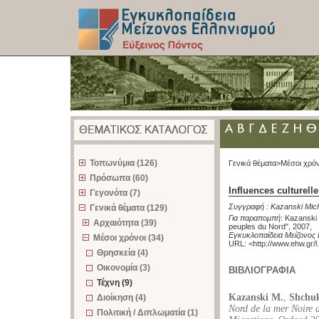
z
Τοπωνύμια (126)
Γενικά θέματα>
Μέσοι χρόν
Πρόσωπα (60)
Influences culturell
Γεγονότα (7)
Συγγραφή :
Kazanski Mic
Γενικά θέματα (129)
Για παραπομπή
:
Kazanski 
Αρχαιότητα (39)
peuples du Nord", 2007
,
Εγκυκλοπαίδεια Μείζονος 
Μέσοι χρόνοι (34)
URL: <
http://www.ehw.gr/
Θρησκεία (4)
Οικονομία (3)
ΒΙΒΛΙΟΓΡΑΦΙΑ
Τέχνη (9)
Kazanski M.
,
Shchu
Διοίκηση (4)
Nord de la mer Noire 
Πολιτική / Διπλωματία (1)