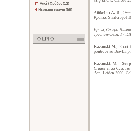
Migrations
, Oxford 2
Λαοί / Ομάδες (12)
Νεότεροι χρόνοι (56)
Айбабин А. И.
,
Этни
Крыма
, Simferopol 1
Крым, Северо-Восточ
средневековья. IV-XII
Kazanski M.
, "Contri
pontique au Bas-Empi
Kazanski, M. – Soupa
Crimée et au Caucase d
Age
, Leiden 2000, Co