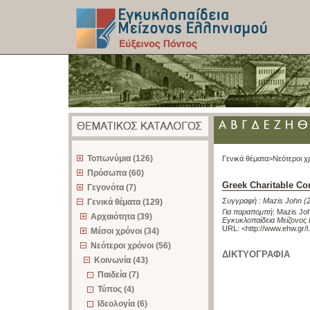
z
Τοπωνύμια (126)
Γενικά θέματα>
Νεότεροι χ
Πρόσωπα (60)
Greek Charitable C
Γεγονότα (7)
Συγγραφή :
Mazis John
(
Γενικά θέματα (129)
Για παραπομπή
:
Mazis Joh
Αρχαιότητα (39)
Εγκυκλοπαίδεια Μείζονος 
URL: <
http://www.ehw.gr/
Μέσοι χρόνοι (34)
Νεότεροι χρόνοι (56)
ΔΙΚΤΥΟΓΡΑΦΙΑ
Κοινωνία (43)
Παιδεία (7)
Τύπος (4)
Ιδεολογία (6)