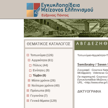
z
Τοπωνύμια (126)
Τοπωνύμια>
Αρχαιότητα>
Τ
Αρχαιότητα (61)
Semibratny / Seven 
Πόλεις (44)
Συγγραφή :
Gourova Nata
Ενότητες (9)
Μετάφραση :
Velentzas G
Τύμβοι (8)
Για παραπομπή
:
Gourova N
Εγκυκλοπαίδεια Μείζονος 
Μέσοι χρόνοι (26)
URL: <
http://www.ehw.gr/
Νεότεροι χρόνοι (40)
Πρόσωπα (60)
ΔΙΚΤΥΟΓΡΑΦΙΑ
Γεγονότα (7)
Γενικά θέματα (129)