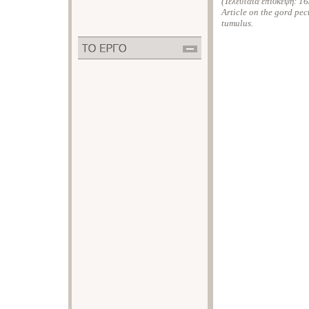
(Τελευταία επίσκεψη:
16
Article on the gord pect
tumulus.