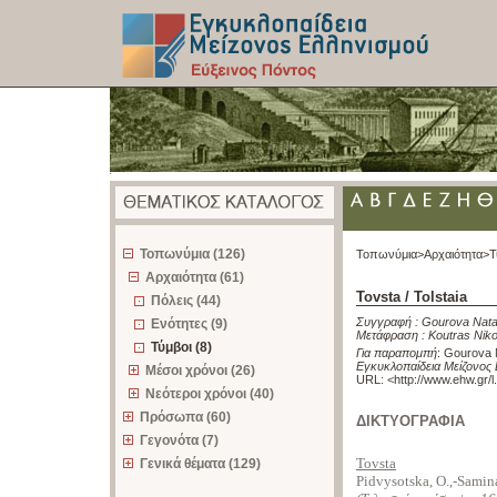
z
Τοπωνύμια (126)
Τοπωνύμια>
Αρχαιότητα>
Τ
Αρχαιότητα (61)
Tovsta / Tolstaia
Πόλεις (44)
Συγγραφή :
Gourova Nata
Ενότητες (9)
Μετάφραση :
Koutras Nik
Τύμβοι (8)
Για παραπομπή
:
Gourova Na
Εγκυκλοπαίδεια Μείζονος 
Μέσοι χρόνοι (26)
URL: <
http://www.ehw.gr/
Νεότεροι χρόνοι (40)
Πρόσωπα (60)
ΔΙΚΤΥΟΓΡΑΦΙΑ
Γεγονότα (7)
Tovsta
Γενικά θέματα (129)
Pidvysotska, O.,-Samina