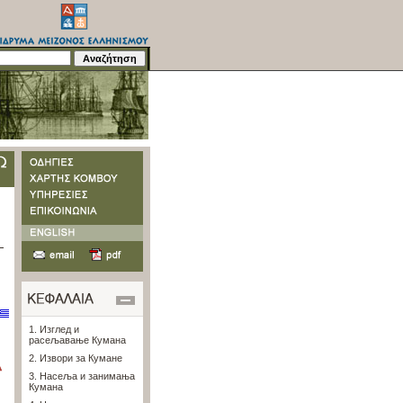
1. Изглед и
расељавање Кумана
2. Извори за Кумане
3. Насеља и занимања
Кумана