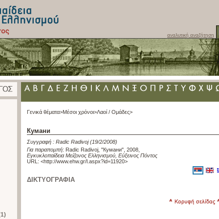
αναλυτική αναζήτηση
Γενικά θέματα>
Μέσοι χρόνοι>
Λαοί / Ομάδες>
Кумани
Συγγραφή :
Radic Radivoj
(19/2/2008)
Για παραπομπή
:
Radic Radivoj, "Кумани", 2008
,
Εγκυκλοπαίδεια Μείζονος Ελληνισμού, Εύξεινος Πόντος
URL: <
http://www.ehw.gr/l.aspx?id=11920
>
ΔΙΚΤΥΟΓΡΑΦΙΑ
(1)