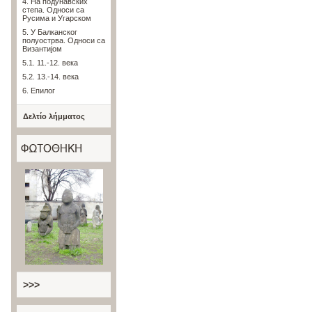
4. На подунавских
степа. Односи са
Русима и Угарском
5. У Балканског
полуострва. Односи са
Византијом
5.1. 11.-12. века
5.2. 13.-14. века
6. Епилог
Δελτίο λήμματος
>>>