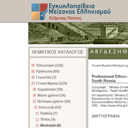
z
Τοπωνύμια (126)
Γενικά θέματα>
Νεότεροι χ
Πρόσωπα (60)
Professional Ethics
Γεγονότα (7)
South Russia
Γενικά θέματα (129)
Συγγραφή :
Sifnaiou Evridi
Αρχαιότητα (39)
Μετάφραση :
Rapti Vasiliki
Μέσοι χρόνοι (34)
Για παραπομπή
:
Sifnaiou 
Businessmen in South Ru
Νεότεροι χρόνοι (56)
Εγκυκλοπαίδεια Μείζονος 
URL: <
http://www.ehw.gr/
Κοινωνία (43)
Παιδεία (7)
ΔΙΚΤΥΟΓΡΑΦΙΑ
Τύπος (4)
Ιδεολογία (6)