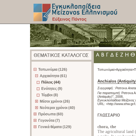
z
Τοπωνύμια (126)
Τοπωνύμια>
Αρχαιότητα>
Π
Αρχαιότητα (61)
Anchialos (Antiquity
Πόλεις (44)
Συγγραφή :
Petrova Anet
Ενότητες (9)
Για παραπομπή
:
Petrova A
Τύμβοι (8)
(Antiquity)", 2008
,
Εγκυκλοπαίδεια Μείζονος 
Μέσοι χρόνοι (26)
URL: <
http://www.ehw.gr/
Νεότεροι χρόνοι (40)
Πρόσωπα (60)
ΓΛΩΣΣΑΡΙΟ
Γεγονότα (7)
chora, the
Γενικά θέματα (129)
The agricultural land 