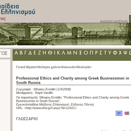
αναλυτική αναζήτηση
Γενικά θέματα>
Νεότεροι χρόνοι>
Κοινωνία>
Ιδεολογία>
Professional Ethics and Charity among Greek Businessmen in
South Russia
Συγγραφή :
Sifnaiou Evridiki
(1/4/2008)
Μετάφραση :
Rapti Vasiliki
Για παραπομπή
:
Sifnaiou Evridiki, "Professional Ethics and Charity among Greek
Businessmen in South Russia"
,
Εγκυκλοπαίδεια Μείζονος Ελληνισμού, Εύξεινος Πόντος
URL: <
http://www.ehw.gr/l.aspx?id=12421
>
ΓΛΩΣΣΑΡΙΟ