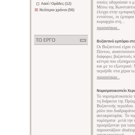
οποίες οδηγούσαν ο 
Λαοί / Ομάδες (12)
Μέσω της Κωνσταντιν
Νεότεροι χρόνοι (56)
έλεγχο στην εμπορική
εντούτοις, οι έμποροι
κυριαρχία στη...
περισσότερα...
Βυζαντινό εμπόριο στ
Οι Βυζαντινοί είχαν 
Πόντου, αναπτύσσοντα
διάφορες βυζαντινές 
κέντρα που εξυπηρετο
και με το εξωτερικό.
περιήλθε στα χέρια τ
περισσότερα...
Νομισματοκοπείο Χε
Το νομισματοκοπείο 
τη διάρκεια της Πρώι
Βυζαντινής περιόδου.
ρόλο που διαδραμάτι
αυτοκρατορίας. Το νο
νομίσματα· μετά την 
προορίζονταν για τοπ
παρουσιάζουν ιδιαίτε
χαρακτηριστικά,...