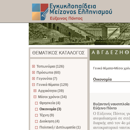
z
Τοπωνύμια (126)
Γενικά θέματα>
Μέσοι χρόν
Πρόσωπα (60)
Γεγονότα (7)
Οικονομία
Γενικά θέματα (129)
Αρχαιότητα (39)
Μέσοι χρόνοι (34)
Θρησκεία (4)
Βυζαντινή ναυσιπλοΐα 
Εύξεινο Πόντο
Οικονομία (3)
Ο Εύξεινος Πόντος γι
Τέχνη (9)
ανεφοδιασμού σε σιτά
Διοίκηση (4)
διαρκής από τον 4ο μ
Πολιτική / Διπλωματία (1)
αυτοκρατορικό ναυτικό