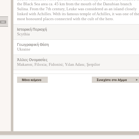
the Black Sea area ca. 45 km from the mouth of the Danubian branch
Sulina. From the 7th century, Leuke was considered as an island closely
linked with Achilles. With its famous temple of Achilles, it was one of th
most honoured places connected with the cult of the hero.
Ιστορική Περιοχή
Scythia
Γεωγραφική Θέση
Ukraine
Άλλες Ονομασίες
Makaron; Filoxia; Fidonisi; Yılan Adası; Şerpilor