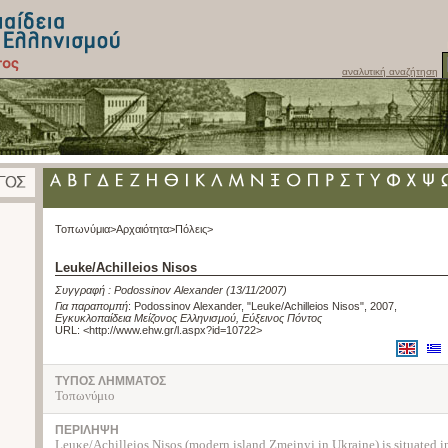
αναλυτική αναζήτηση
Τοπωνύμια>
Αρχαιότητα>
Πόλεις>
Leuke/Achilleios Nisos
Συγγραφή :
Podossinov Alexander
(13/11/2007)
Για παραπομπή
:
Podossinov Alexander, "Leuke/Achilleios Nisos", 2007
,
Εγκυκλοπαίδεια Μείζονος Ελληνισμού, Εύξεινος Πόντος
URL: <
http://www.ehw.gr/l.aspx?id=10722
>
ΤΥΠΟΣ ΛΗΜΜΑΤΟΣ
Τοπωνύμιο
ΠΕΡΙΛΗΨΗ
Leuκe/Achilleios Nisos (modern island Zmeinyj in Ukraine) is situated i