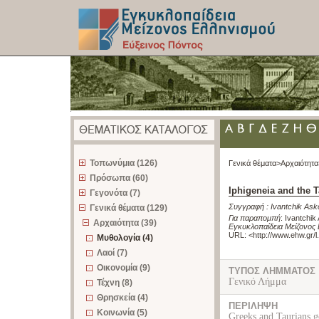
z
Τοπωνύμια (126)
Γενικά θέματα>
Αρχαιότητα
Πρόσωπα (60)
Iphigeneia and the 
Γεγονότα (7)
Συγγραφή :
Ivantchik Ask
Γενικά θέματα (129)
Για παραπομπή
:
Ivantchik
Αρχαιότητα (39)
Εγκυκλοπαίδεια Μείζονος 
URL: <
http://www.ehw.gr/
Μυθολογία (4)
Λαοί (7)
Οικονομία (9)
ΤΥΠΟΣ ΛΗΜΜΑΤΟΣ
Γενικό Λήμμα
Τέχνη (8)
Θρησκεία (4)
ΠΕΡΙΛΗΨΗ
Κοινωνία (5)
Greeks and Taurians go