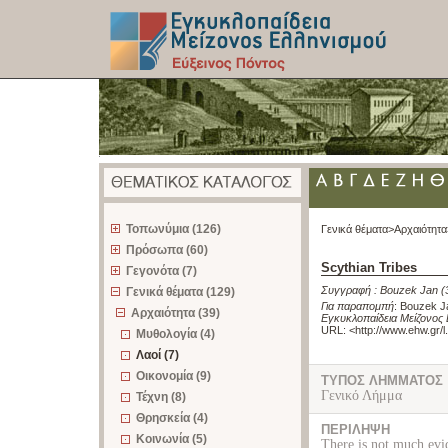
z
Τοπωνύμια (126)
Γενικά θέματα>
Αρχαιότητα
Πρόσωπα (60)
Scythian Tribes
Γεγονότα (7)
Συγγραφή :
Bouzek Jan
(
Γενικά θέματα (129)
Για παραπομπή
:
Bouzek Ja
Αρχαιότητα (39)
Εγκυκλοπαίδεια Μείζονος 
URL: <
http://www.ehw.gr/
Μυθολογία (4)
Λαοί (7)
Οικονομία (9)
ΤΥΠΟΣ ΛΗΜΜΑΤΟΣ
Γενικό Λήμμα
Τέχνη (8)
Θρησκεία (4)
ΠΕΡΙΛΗΨΗ
Κοινωνία (5)
There is not much evi