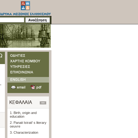
1. Birth, origin and
education
2. Panait Istrati' s literary
oeuvre
3. Characterization