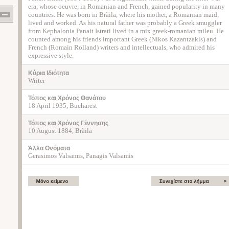
era, whose oeuvre, in Romanian and French, gained popularity in many
countries. He was born in Brăila, where his mother, a Romanian maid,
lived and worked. As his natural father was probably a Greek smuggler
from Kephalonia Panait Istrati lived in a mix greek-romanian mileu. He
counted among his friends important Greek (Nikos Kazantzakis) and
French (Romain Rolland) writers and intellectuals, who admired his
expressive style.
Κύρια Ιδιότητα
Writer
Τόπος και Χρόνος Θανάτου
18 April 1935, Bucharest
Τόπος και Χρόνος Γέννησης
10 August 1884, Brăila
Άλλα Ονόματα
Gerasimos Valsamis, Panagis Valsamis