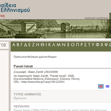
αναλυτική αναζήτηση
Πρόσωπα>
Νεότεροι χρόνοι>
Άτομα>
Panait Istrati
Συγγραφή :
Balan Zamfir
(29/2/2008)
Για παραπομπή
:
Balan Zamfir, "Panait Istrati", 2008
,
Εγκυκλοπαίδεια Μείζονος Ελληνισμού, Εύξεινος Πόντος
URL: <
http://www.ehw.gr/l.aspx?id=11334
>
ΤΥΠΟΣ ΛΗΜΜΑΤΟΣ
Πρόσωπο
ΠΕΡΙΛΗΨΗ
Panait Istrati (1884-1935) was a significant writer during the inter-war