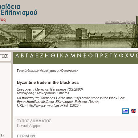
αναλυτική αναζήτηση
Γενικά θέματα>
Μέσοι χρόνοι>
Οικονομία>
Byzantine trade in the Black Sea
Συγγραφή :
Merianos Gerasimos
(6/2/2008)
Μετάφραση :
Makripoulias Christos
Για παραπομπή
:
Merianos Gerasimos, "Byzantine trade in the Black Sea"
,
Εγκυκλοπαίδεια Μείζονος Ελληνισμού, Εύξεινος Πόντος
URL: <
http://www.ehw.gr/l.aspx?id=11623
>
ΤΥΠΟΣ ΛΗΜΜΑΤΟΣ
Γενικό Λήμμα
(1)
ΠΕΡΙΛΗΨΗ