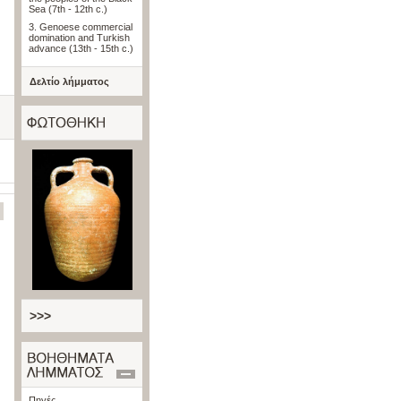
Sea (7th - 12th c.)
3. Genoese commercial
domination and Turkish
advance (13th - 15th c.)
Δελτίο λήμματος
>>>
Πηγές